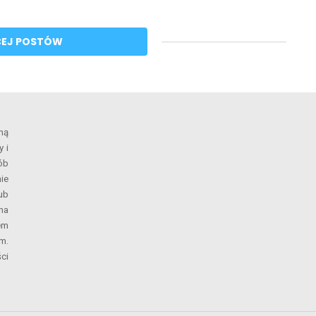
CEJ POSTÓW
mą
 i
ób
ie
ub
na
em
m.
ci