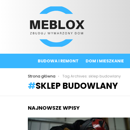
BUDOWA I REMONT
DOM I MIESZKANIE
You are here:
Strona główna
Tag Archives: sklep budowlany
SKLEP BUDOWLANY
NAJNOWSZE WPISY