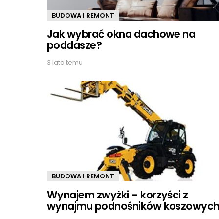
BUDOWA I REMONT
Jak wybrać okna dachowe na
poddasze?
3 lata temu
BUDOWA I REMONT
Wynajem zwyżki – korzyści z
wynajmu podnośników koszowyc