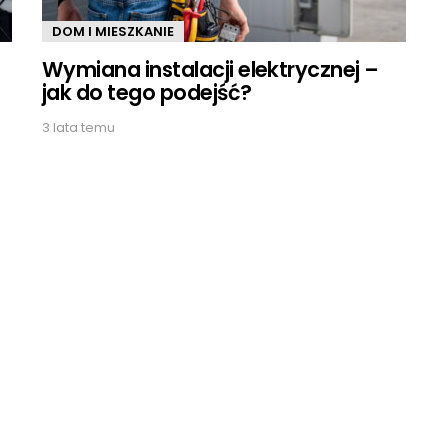
DOM I MIESZKANIE
Wymiana instalacji elektrycznej –
jak do tego podejść?
3 lata temu
h