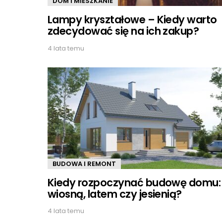
DOM I MIESZKANIE
Lampy kryształowe – Kiedy warto
zdecydować się na ich zakup?
4 lata temu
BUDOWA I REMONT
Kiedy rozpoczynać budowę domu:
wiosną, latem czy jesienią?
4 lata temu