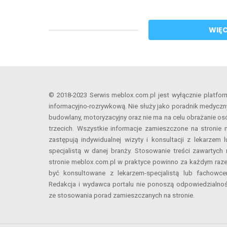
WIĘ
© 2018-2023 Serwis meblox.com.pl jest wyłącznie platfor
informacyjno-rozrywkową. Nie służy jako poradnik medyczny
budowlany, motoryzacyjny oraz nie ma na celu obrażanie os
trzecich. Wszystkie informacje zamieszczone na stronie n
zastępują indywidualnej wizyty i konsultacji z lekarzem l
specjalistą w danej branży. Stosowanie treści zawartych 
stronie meblox.com.pl w praktyce powinno za każdym raz
być konsultowane z lekarzem-specjalistą lub fachowce
Redakcja i wydawca portalu nie ponoszą odpowiedzialnoś
ze stosowania porad zamieszczanych na stronie.