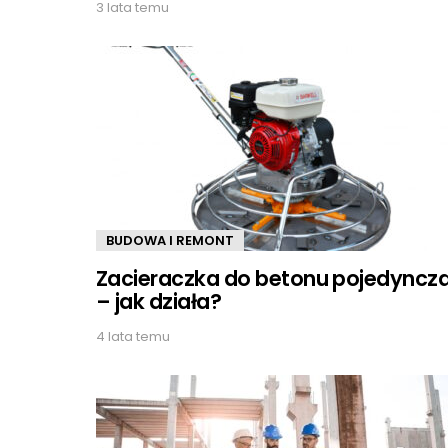
3 lata temu
BUDOWA I REMONT
Zacieraczka do betonu pojedyncz
– jak działa?
4 lata temu