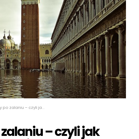
– czyli jak usunąć wodę z posadzki?
alaniu – czyli jak