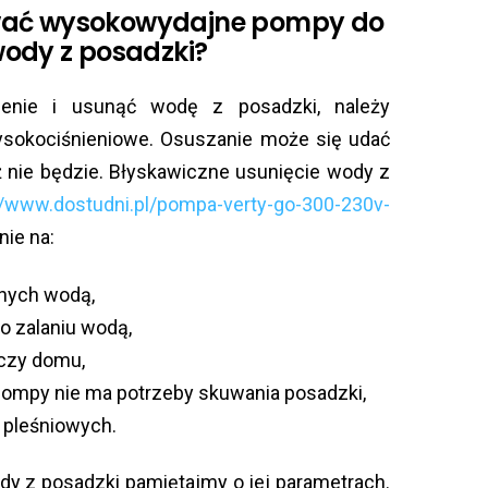
wać wysokowydajne pompy do
ody z posadzki?
enie i usunąć wodę z posadzki, należy
ysokociśnieniowe. Osuszanie może się udać
ż nie będzie. Błyskawiczne usunięcie wody z
//www.dostudni.pl/pompa-verty-go-300-230v-
ie na:
nych wodą,
 zalaniu wodą,
 czy domu,
ompy nie ma potrzeby skuwania posadzki,
pleśniowych.
y z posadzki pamiętajmy o jej parametrach.