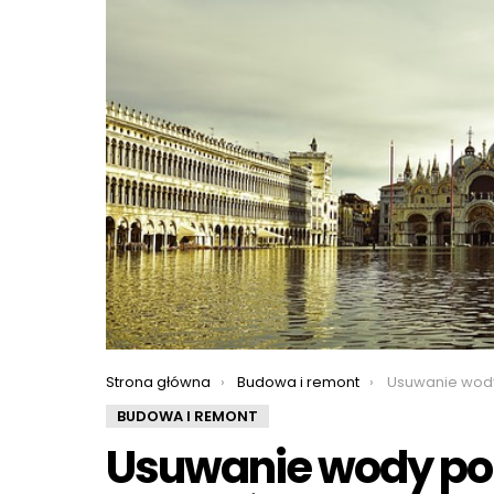
You are here:
Strona główna
Budowa i remont
Usuwanie wody po zalaniu 
BUDOWA I REMONT
Usuwanie wody po z