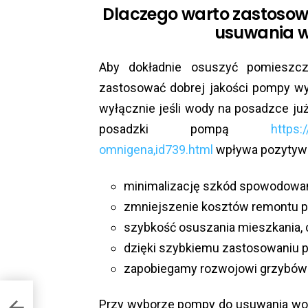
Dlaczego warto zastoso
usuwania w
Aby dokładnie osuszyć pomieszcz
zastosować dobrej jakości pompy w
wyłącznie jeśli wody na posadzce ju
posadzki pompą
https:
omnigena,id739.html
wpływa pozytywn
minimalizację szkód spowodowa
zmniejszenie kosztów remontu po
szybkość osuszania mieszkania,
dzięki szybkiemu zastosowaniu p
zapobiegamy rozwojowi grzybów 
Przy wyborze pompy do usuwania wod