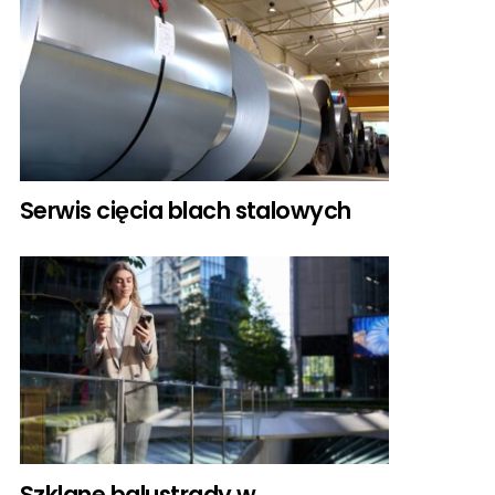
Serwis cięcia blach stalowych
Szklane balustrady w