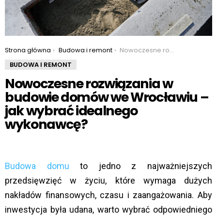
You are here:
Strona główna
Budowa i remont
Nowoczesne rozwiązania w budowie domów we Wrocławiu – jak wybrać idealnego wykonawcę?
BUDOWA I REMONT
Nowoczesne rozwiązania w
budowie domów we Wrocławiu –
jak wybrać idealnego
wykonawcę?
Budowa
domu
to jedno z najważniejszych
przedsięwzięć w życiu, które wymaga dużych
nakładów finansowych, czasu i zaangażowania. Aby
inwestycja była udana, warto wybrać odpowiedniego