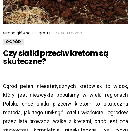
You are here:
Strona główna
Ogród
Czy siatki przeciw kretom są skuteczne?
OGRÓD
Czy siatki przeciw kretom są
skuteczne?
Ogród pełen nieestetycznych kretowisk to widok,
który jest niezwykle popularny w wielu regionach
Polski, choć siatki przeciw kretom to skuteczna
metoda, jak tego uniknąć. Wielu właścicieli ogrodów
przez lata prowadzi walkę z kretami, choć jest ona
zazwyczaj kompletnie nieskuteczna. Na rynku