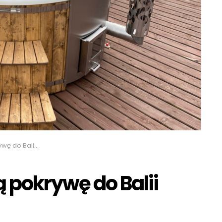
lii Ogrodowej?
 pokrywę do Balii