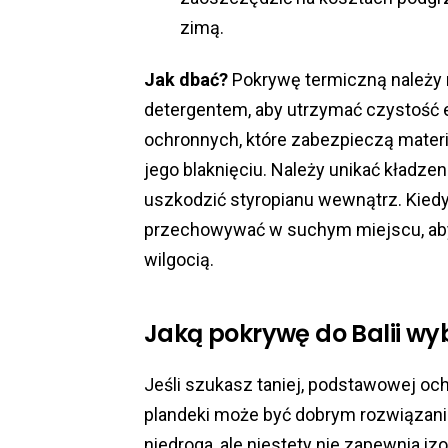
zimą.
Jak dbać?
Pokrywę termiczną należy
detergentem, aby utrzymać czystość 
ochronnych, które zabezpieczą mater
jego blaknięciu. Należy unikać kładze
uszkodzić styropianu wewnątrz. Kiedy
przechowywać w suchym miejscu, a
wilgocią.
Jaką pokrywę do Balii wy
Jeśli szukasz taniej, podstawowej oc
plandeki może być dobrym rozwiązanie
niedroga, ale niestety nie zapewnia iz