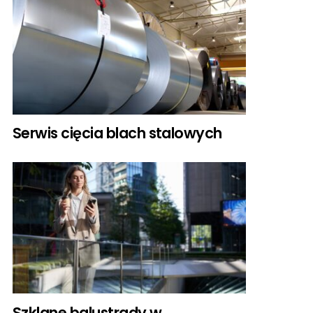
Serwis cięcia blach stalowych
Szklane balustrady w