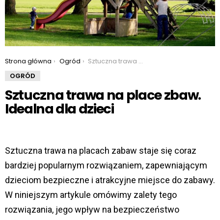
You are here:
Strona główna
Ogród
Sztuczna trawa na place zbaw. Idealna dla dzieci
OGRÓD
Sztuczna trawa na place zbaw.
Idealna dla dzieci
​Sztuczna trawa na placach zabaw staje się coraz
bardziej popularnym rozwiązaniem, zapewniającym
dzieciom bezpieczne i atrakcyjne miejsce do zabawy.
W niniejszym artykule omówimy zalety tego
rozwiązania, jego wpływ na bezpieczeństwo