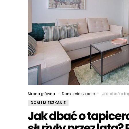
You are here:
Strona główna
Dom i mieszkanie
Jak dbać o tapicerowane meble,
DOM I MIESZKANIE
Jak dbać o tapice
służyły przez lata?