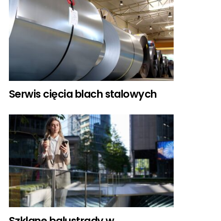
Serwis cięcia blach stalowych
Szklane balustrady w