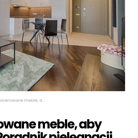
 aby służyły przez lata? Poradnik pielęgnacji
rowane meble, aby
 Poradnik pielęgnacji