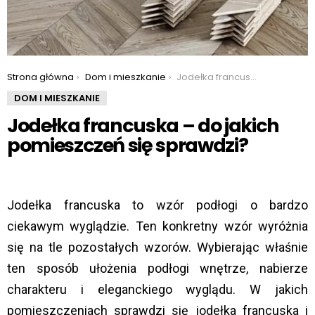
You are here:
Strona główna
Dom i mieszkanie
Jodełka francuska – do jakich pomieszczeń się sprawdzi?
DOM I MIESZKANIE
Jodełka francuska – do jakich
pomieszczeń się sprawdzi?
Jodełka francuska to wzór podłogi o bardzo
ciekawym wyglądzie. Ten konkretny wzór wyróżnia
się na tle pozostałych wzorów. Wybierając właśnie
ten sposób ułożenia podłogi wnętrze, nabierze
charakteru i eleganckiego wyglądu. W jakich
pomieszczeniach sprawdzi się jodełka francuska i