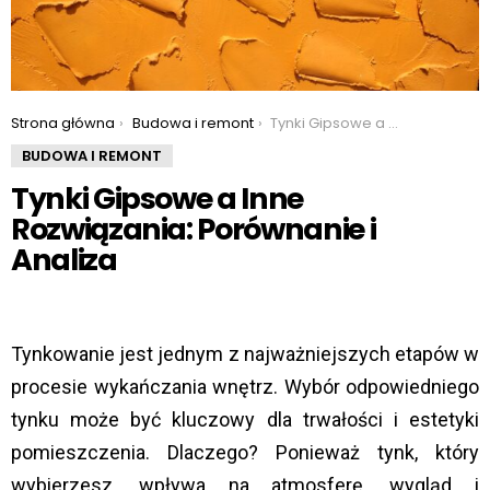
You are here:
Strona główna
Budowa i remont
Tynki Gipsowe a Inne Rozwiązania: Porównanie i Analiza
BUDOWA I REMONT
Tynki Gipsowe a Inne
Rozwiązania: Porównanie i
Analiza
Tynkowanie jest jednym z najważniejszych etapów w
procesie wykańczania wnętrz. Wybór odpowiedniego
tynku może być kluczowy dla trwałości i estetyki
pomieszczenia. Dlaczego? Ponieważ tynk, który
wybierzesz, wpływa na atmosferę, wygląd i