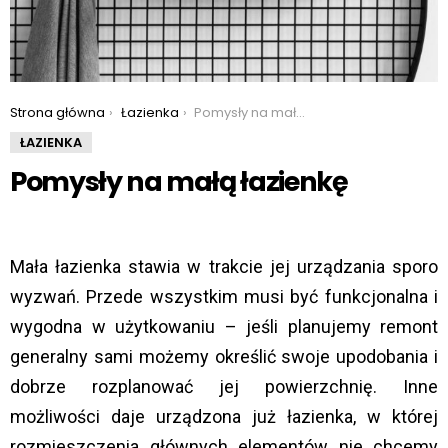
You are here:
Strona główna
Łazienka
Pomysły na małą łazienkę
ŁAZIENKA
Pomysły na małą łazienkę
Mała łazienka stawia w trakcie jej urządzania sporo
wyzwań. Przede wszystkim musi być funkcjonalna i
wygodna w użytkowaniu – jeśli planujemy remont
generalny sami możemy określić swoje upodobania i
dobrze rozplanować jej powierzchnię. Inne
możliwości daje urządzona już łazienka, w której
rozmieszczenia głównych elementów nie chcemy