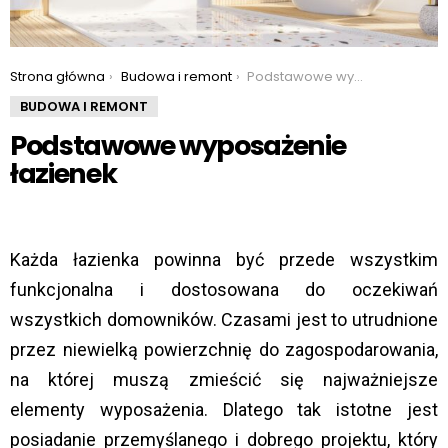
You are here:
Strona główna
Budowa i remont
Podstawowe wyposażenie łazienek
BUDOWA I REMONT
Podstawowe wyposażenie
łazienek
Każda łazienka powinna być przede wszystkim
funkcjonalna i dostosowana do oczekiwań
wszystkich domowników. Czasami jest to utrudnione
przez niewielką powierzchnię do zagospodarowania,
na której muszą zmieścić się najważniejsze
elementy wyposażenia. Dlatego tak istotne jest
posiadanie przemyślanego i dobrego projektu, który