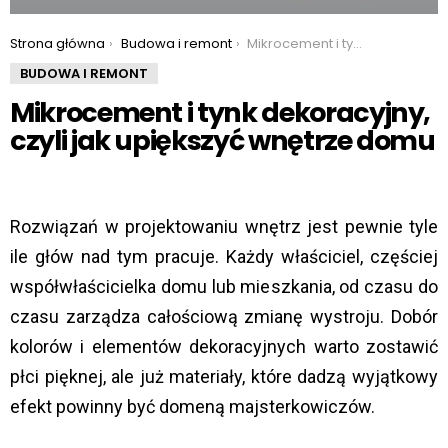
You are here:
Strona główna
Budowa i remont
Mikrocement i tynk dekoracyjny, czyli jak upiększyć wnętrze domu
BUDOWA I REMONT
Mikrocement i tynk dekoracyjny,
czyli jak upiększyć wnętrze domu
Rozwiązań w projektowaniu wnętrz jest pewnie tyle
ile głów nad tym pracuje. Każdy właściciel, częściej
współwłaścicielka domu lub mieszkania, od czasu do
czasu zarządza całościową zmianę wystroju. Dobór
kolorów i elementów dekoracyjnych warto zostawić
płci pięknej, ale już materiały, które dadzą wyjątkowy
efekt powinny być domeną majsterkowiczów.