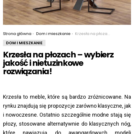
You are here:
Strona główna
Dom i mieszkanie
Krzesła na płozach – wybierz jakość i nietuzinkowe rozwiązania!
DOM I MIESZKANIE
Krzesła na płozach – wybierz
jakość i nietuzinkowe
rozwiązania!
Krzesła to meble, które są bardzo zróżnicowane. Na
rynku znajdują się propozycje zarówno klasyczne, jak
i nowoczesne. Ostatnio szczególnie modne stają się
płozy, stosowane alternatywnie do klasycznych nóg,
które nawiązują do awangardowych modeli