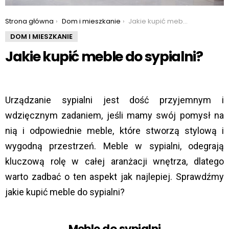
You are here:
Strona główna
Dom i mieszkanie
Jakie kupić meble do sypialni?
DOM I MIESZKANIE
Jakie kupić meble do sypialni?
Urządzanie sypialni jest dość przyjemnym i
wdzięcznym zadaniem, jeśli mamy swój pomysł na
nią i odpowiednie meble, które stworzą stylową i
wygodną przestrzeń. Meble w sypialni, odegrają
kluczową rolę w całej aranżacji wnętrza, dlatego
warto zadbać o ten aspekt jak najlepiej. Sprawdźmy
jakie kupić meble do sypialni?
Meble do sypialni