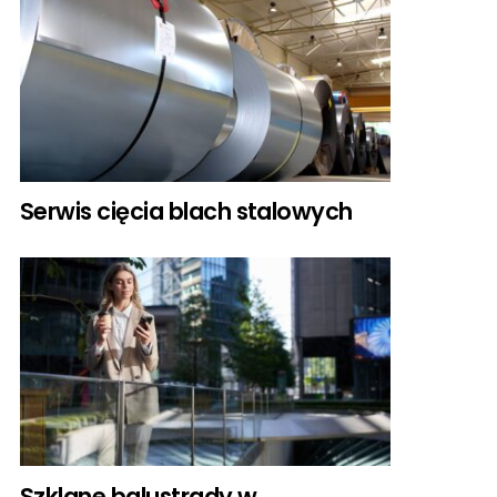
Serwis cięcia blach stalowych
Szklane balustrady w