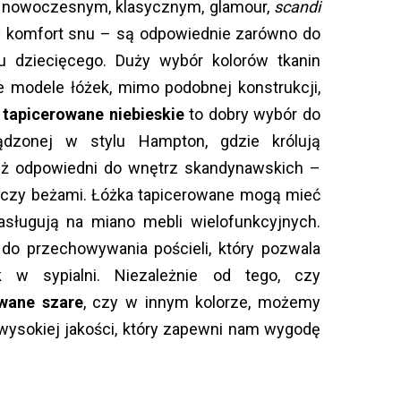
: nowoczesnym, klasycznym, glamour,
scandi
y komfort snu – są odpowiednie zarówno do
oju dziecięcego. Duży wybór kolorów tkanin
e modele łóżek, mimo podobnej konstrukcji,
 tapicerowane niebieskie
to dobry wybór do
ządzonej w stylu Hampton, gdzie królują
 też odpowiedni do wnętrz skandynawskich –
 czy beżami. Łóżka tapicerowane mogą mieć
asługują na miano mebli wielofunkcyjnych.
o przechowywania pościeli, który pozwala
w sypialni. Niezależnie od tego, czy
wane szare
, czy w innym kolorze, możemy
wysokiej jakości, który zapewni nam wygodę