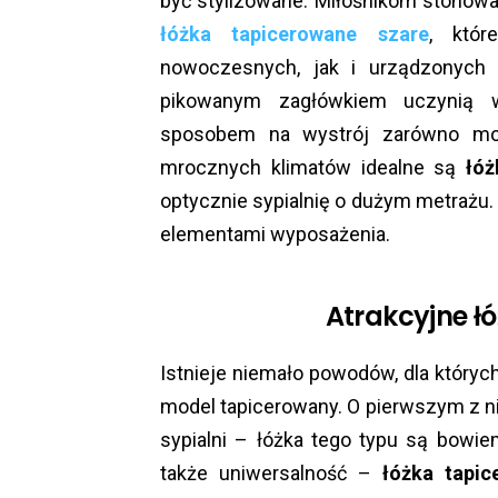
być stylizowane. Miłośnikom stonow
łóżka tapicerowane szare
, któ
nowoczesnych, jak i urządzonych 
pikowanym zagłówkiem uczynią w
sposobem na wystrój zarówno mod
mrocznych klimatów idealne są
łó
optycznie sypialnię o dużym metrażu.
elementami wyposażenia.
Atrakcyjne ł
Istnieje niemało powodów, dla któryc
model tapicerowany. O pierwszym z n
sypialni – łóżka tego typu są bowiem
także uniwersalność –
łóżka tapi