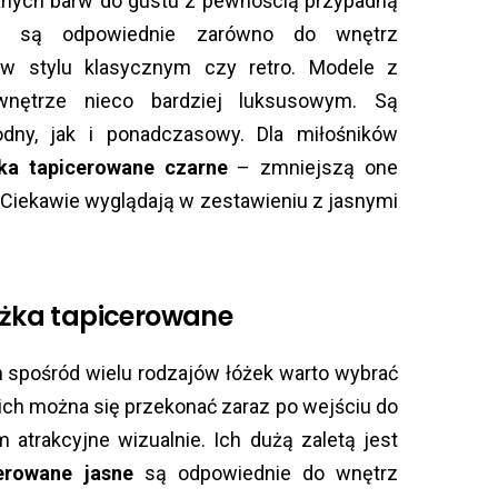
anych barw do gustu z pewnością przypadną
re są odpowiednie zarówno do wnętrz
w stylu klasycznym czy retro. Modele z
nętrze nieco bardziej luksusowym. Są
ny, jak i ponadczasowy. Dla miłośników
żka tapicerowane czarne
– zmniejszą one
 Ciekawie wyglądają w zestawieniu z jasnymi
óżka tapicerowane
h spośród wielu rodzajów łóżek warto wybrać
ich można się przekonać zaraz po wejściu do
 atrakcyjne wizualnie. Ich dużą zaletą jest
cerowane jasne
są odpowiednie do wnętrz