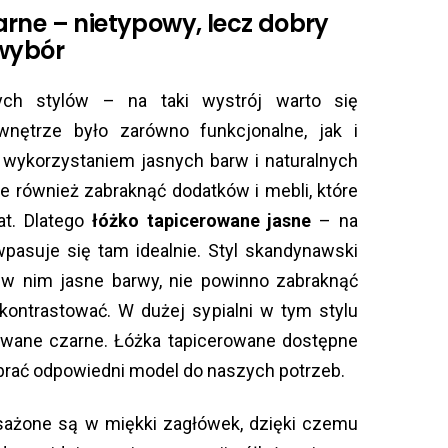
rne – nietypowy, lecz dobry
wybór
ych stylów – na taki wystrój warto się
nętrze było zarówno funkcjonalne, jak i
ię wykorzystaniem jasnych barw i naturalnych
e również zabraknąć dodatków i mebli, które
at. Dlatego
łóżko tapicerowane jasne
– na
wpasuje się tam idealnie. Styl skandynawski
 w nim jasne barwy, nie powinno zabraknąć
kontrastować. W dużej sypialni w tym stylu
owane czarne. Łóżka tapicerowane dostępne
brać odpowiedni model do naszych potrzeb.
sażone są w miękki zagłówek, dzięki czemu