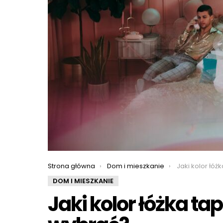
You are here:
Strona główna
Dom i mieszkanie
Jaki kolor łóżk
DOM I MIESZKANIE
Jaki kolor łóżka t