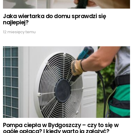
Jaka wiertarka do domu sprawdzi się
najlepiej?
12 miesięcy temu
Pompa ciepła w Bydgoszczy – czy to się w
ogóle opłaca? I kiedy warto ją założyć?