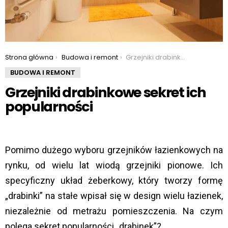
You are here:
Strona główna
Budowa i remont
Grzejniki drabinkowe sekret ich popularności
BUDOWA I REMONT
Grzejniki drabinkowe sekret ich
popularności
Pomimo dużego wyboru grzejników łazienkowych na
rynku, od wielu lat wiodą grzejniki pionowe. Ich
specyficzny układ żeberkowy, który tworzy formę
„drabinki” na stałe wpisał się w design wielu łazienek,
niezależnie od metrażu pomieszczenia. Na czym
polega sekret popularności „drabinek”?