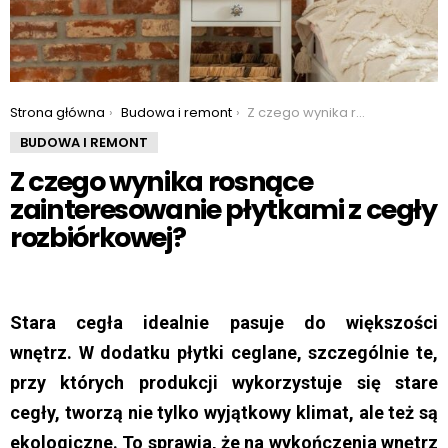
You are here:
Strona główna
Budowa i remont
Z czego wynika rosnące zainteresowanie płytkami z cegły rozbiórkowej?
BUDOWA I REMONT
Z czego wynika rosnące
zainteresowanie płytkami z cegły
rozbiórkowej?
Stara cegła idealnie pasuje do większości
wnętrz. W dodatku płytki ceglane, szczególnie te,
przy których produkcji wykorzystuje się stare
cegły, tworzą nie tylko wyjątkowy klimat, ale też są
ekologiczne. To sprawia, że na wykończenia wnętrz