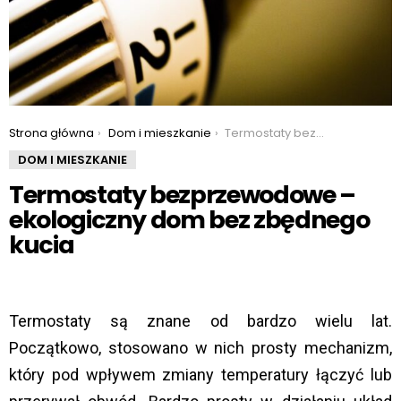
You are here:
Strona główna
Dom i mieszkanie
Termostaty bezprzewodowe – ekologiczny dom bez zbędnego kucia
DOM I MIESZKANIE
Termostaty bezprzewodowe –
ekologiczny dom bez zbędnego
kucia
Termostaty są znane od bardzo wielu lat.
Początkowo, stosowano w nich prosty mechanizm,
który pod wpływem zmiany temperatury łączyć lub