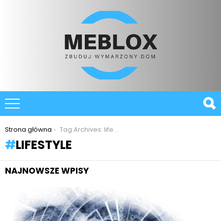
You are here:
Strona główna
Tag Archives: lifestyle
LIFESTYLE
NAJNOWSZE WPISY