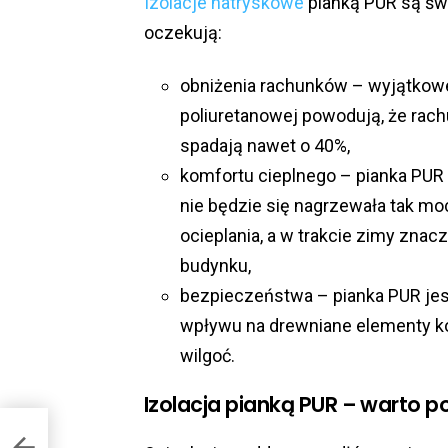
Izolacje natryskowe
pianką PUR są św
oczekują:
obniżenia rachunków – wyjątkowe
poliuretanowej powodują, że rac
spadają nawet o 40%,
komfortu cieplnego – pianka PUR 
nie będzie się nagrzewała tak mo
ocieplania, a w trakcie zimy zna
budynku,
bezpieczeństwa – pianka PUR jes
wpływu na drewniane elementy ko
wilgoć.
Izolacja pianką PUR – warto p