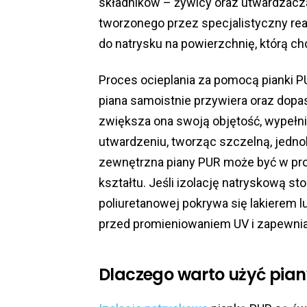
składników – żywicy oraz utwardzacza
tworzonego przez specjalistyczny rea
do natrysku na powierzchnię, którą ch
Proces ocieplania za pomocą pianki P
piana samoistnie przywiera oraz dopa
zwiększa ona swoją objętość, wypełnia
utwardzeniu, tworząc szczelną, jednol
zewnętrzna piany PUR może być w p
kształtu. Jeśli izolację natryskową s
poliuretanowej pokrywa się lakierem 
przed promieniowaniem UV i zapewnia
Dlaczego warto użyć piany