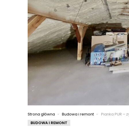
You are here:
Strona główna
Budowa i remont
Pianka PUR – zyskujący 
BUDOWA I REMONT