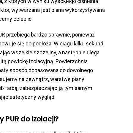
, z których w wyniku wysokiego ciśnienia
ktor, wytwarzana jest piana wykorzystywana
cemy ocieplić.
UR przebiega bardzo sprawnie, ponieważ
sowuje się do podłoża. W ciągu kilku sekund
jąc wszelkie szczeliny, a następnie ulega
itą powłokę izolacyjną. Powierzchnia
rosty sposób dopasowana do dowolnego
tosujemy na zewnątrz, warstwę piany
lub farbą, zabezpieczając ją tym samym
jąc estetyczny wygląd.
 PUR do izolacji?