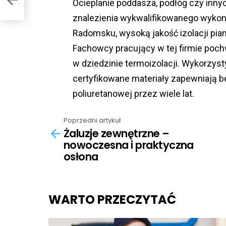
Ocieplanie poddasza, podłóg czy in
znalezienia wykwalifikowanego wykona
Radomsku, wysoką jakość izolacji pia
Fachowcy pracujący w tej firmie poc
w dziedzinie termoizolacji. Wykorzys
certyfikowane materiały zapewniają 
poliuretanowej przez wiele lat.
Poprzedni artykuł
See
Żaluzje zewnętrzne –
more
nowoczesna i praktyczna
osłona
WARTO PRZECZYTAĆ