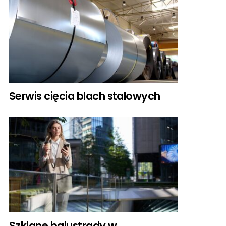
Serwis cięcia blach stalowych
Szklane balustrady w