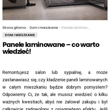
You are here:
Strona główna
Dom i mieszkanie
Panele laminowane – co warto wiedzieć!
DOM I MIESZKANIE
Panele laminowane – co warto
wiedzieć!
Remontujesz salon lub sypialnię, a może
zastanawiasz się, czy kładzenie paneli laminowanych
w całym mieszkaniu będzie dobrym pomysłem?
Odpowiemy Ci, że tak, ale musisz wiedzieć o kilku
ważnych kwestiach, abyś nie żałował zakupu i był
całkowicie zadowolony z osiągniętego efektu. Jeśli