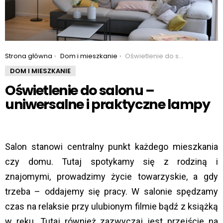
You are here:
Strona główna
Dom i mieszkanie
Oświetlenie do salonu – uniwersalne i praktyczne lampy
DOM I MIESZKANIE
Oświetlenie do salonu –
uniwersalne i praktyczne lampy
Salon stanowi centralny punkt każdego mieszkania
czy domu. Tutaj spotykamy się z rodziną i
znajomymi, prowadzimy życie towarzyskie, a gdy
trzeba – oddajemy się pracy. W salonie spędzamy
czas na relaksie przy ulubionym filmie bądź z książką
w ręku. Tutaj również zazwyczaj jest przejście na