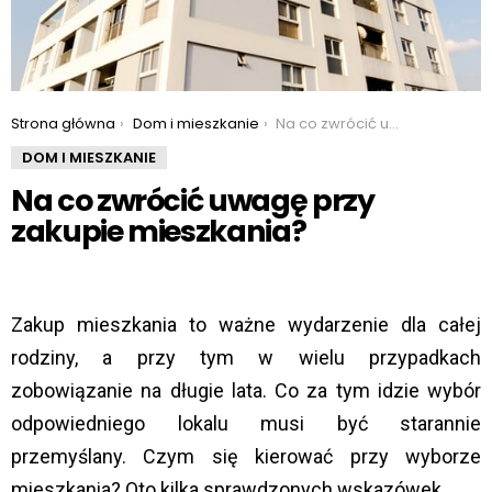
You are here:
Strona główna
Dom i mieszkanie
Na co zwrócić uwagę przy zakupie mieszkania?
DOM I MIESZKANIE
Na co zwrócić uwagę przy
zakupie mieszkania?
Zakup mieszkania to ważne wydarzenie dla całej
rodziny, a przy tym w wielu przypadkach
zobowiązanie na długie lata. Co za tym idzie wybór
odpowiedniego lokalu musi być starannie
przemyślany. Czym się kierować przy wyborze
mieszkania? Oto kilka sprawdzonych wskazówek.