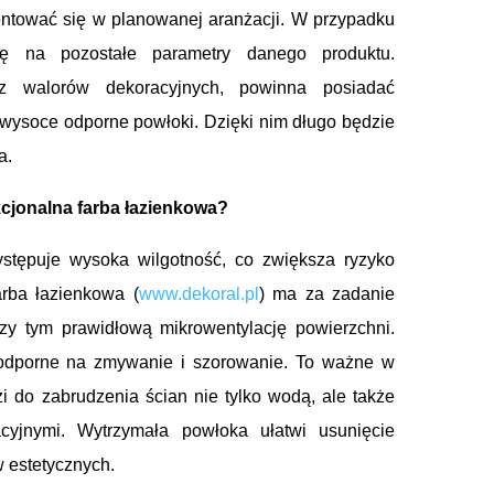
zentować się w planowanej aranżacji. W przypadku
gę na pozostałe parametry danego produktu.
cz walorów dekoracyjnych, powinna posiadać
, wysoce odporne powłoki. Dzięki nim długo będzie
a.
kcjonalna farba łazienkowa?
stępuje wysoka wilgotność, co zwiększa ryzyko
arba łazienkowa (
www.dekoral.pl
) ma za zadanie
y tym prawidłową mikrowentylację powierzchni.
 odporne na zmywanie i szorowanie. To ważne w
zi do zabrudzenia ścian nie tylko wodą, ale także
cyjnymi. Wytrzymała powłoka ułatwi usunięcie
w estetycznych.