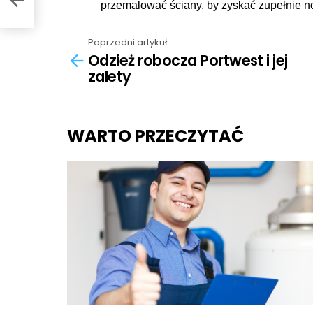
przemalować ściany, by zyskać zupełnie n
Poprzedni artykuł
See
Odzież robocza Portwest i jej
more
zalety
WARTO PRZECZYTAĆ