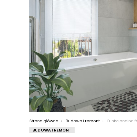
You are here:
Strona główna
Budowa i remont
Funkcjonalna farba 
BUDOWA I REMONT