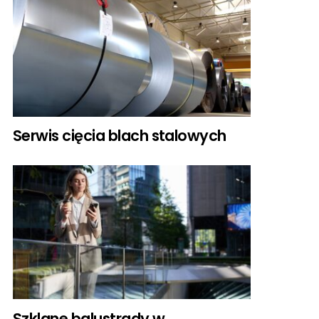
Serwis cięcia blach stalowych
Szklane balustrady w