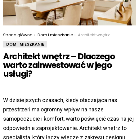
You are here:
Strona główna
Dom i mieszkanie
Architekt wnętrz – Dlaczego warto zainwestować w jego usługi?
DOM I MIESZKANIE
Architekt wnętrz – Dlaczego
warto zainwestować w jego
usługi?
W dzisiejszych czasach, kiedy otaczająca nas
przestrzeń ma ogromny wpływ na nasze
samopoczucie i komfort, warto poświęcić czas na jej
odpowiednie zaprojektowanie. Architekt wnętrz to
specjalista, który łączy wiedzę z zakresu designu,