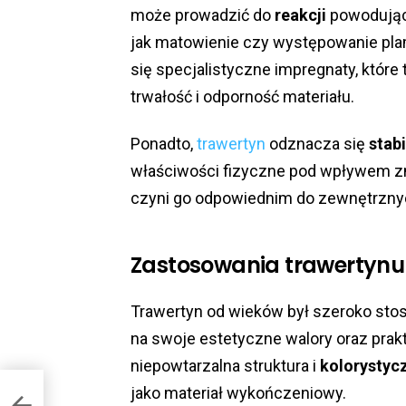
może prowadzić do
reakcji
powodujący
jak matowienie czy występowanie pla
się specjalistyczne impregnaty, które
trwałość i odporność materiału.
Ponadto,
trawertyn
odznacza się
stab
właściwości fizyczne pod wpływem 
czyni go odpowiednim do zewnętrznych
Zastosowania trawertynu w
Trawertyn od wieków był szeroko st
na swoje estetyczne walory oraz prak
niepowtarzalna struktura i
kolorystyc
jako materiał wykończeniowy.