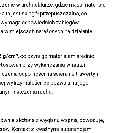
czenie w architekturze, gdzie masa materiału
a ta jest na ogół
przepuszczalna
, co
o wymaga odpowiednich zabiegów
a w miejscach narażonych na działanie
5 g/cm³
, co czyni go materiałem średnio
astosowań przy wykańczaniu wnętrz i
dzenia odporności na ścieranie trawertyn
nej wytrzymałości, co pozwala na jego
anym natężeniu ruchu.
ównie złożona z węglanu wapnia, powoduje,
wasów. Kontakt z kwaśnymi substancjami