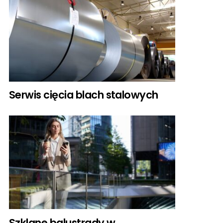
Serwis cięcia blach stalowych
Szklane balustrady w