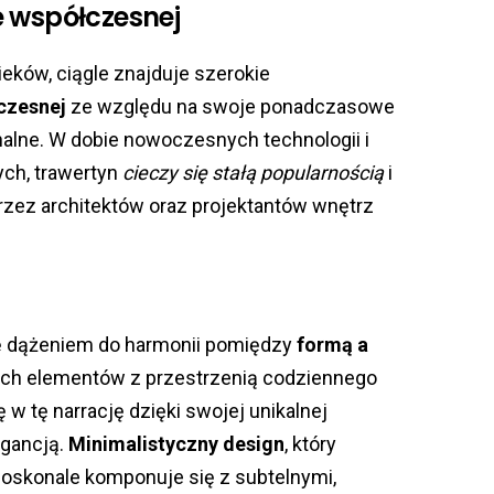
e współczesnej
eków, ciągle znajduje szerokie
czesnej
ze względu na swoje ponadczasowe
alne. W dobie nowoczesnych technologii i
ych, trawertyn
cieczy się stałą popularnością
i
rzez architektów oraz projektantów wnętrz
ę dążeniem do harmonii pomiędzy
formą a
alnych elementów z przestrzenią codziennego
 w tę narrację dzięki swojej unikalnej
egancją.
Minimalistyczny design
, który
doskonale komponuje się z subtelnymi,