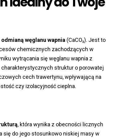
ń idealny do Twoje
t
odmianą węglanu wapnia
(CaCO₃). Jest to
procesów chemicznych zachodzących w
niku wytrącania się węglanu wapnia z
 charakterystycznych struktur o porowatej
uczowych cech trawertynu, wpływającą na
ęstość czy izolacyjność cieplna.
a
rukturą
, która wynika z obecności licznych
ia się do jego stosunkowo niskiej masy w