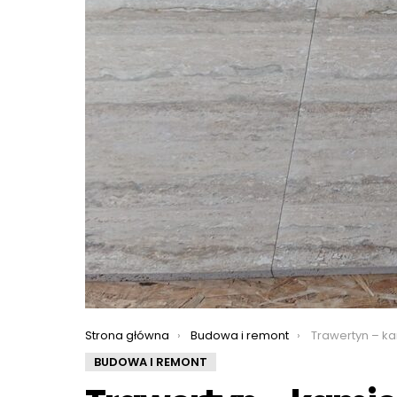
You are here:
Strona główna
Budowa i remont
Trawertyn – kamie
BUDOWA I REMONT