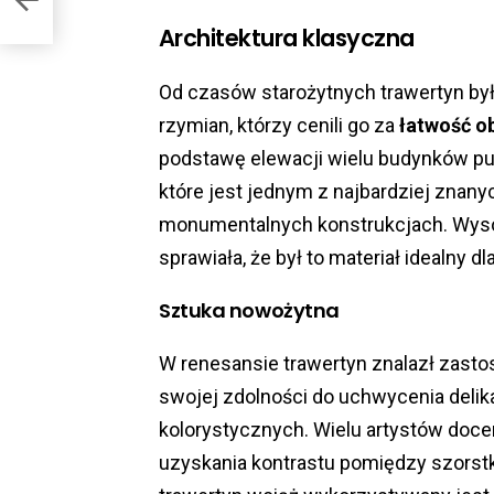
Architektura klasyczna
Od czasów starożytnych trawertyn b
rzymian, którzy cenili go za
łatwość o
podstawę elewacji wielu budynków pub
które jest jednym z najbardziej znan
monumentalnych konstrukcjach. Wyso
sprawiała, że był to materiał idealny d
Sztuka nowożytna
W renesansie trawertyn znalazł zastos
swojej zdolności do uchwycenia delika
kolorystycznych. Wielu artystów doce
uzyskania kontrastu pomiędzy szorstk