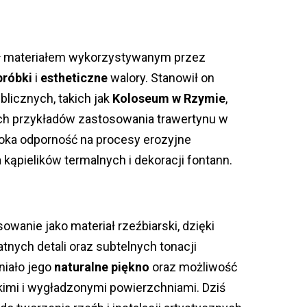
ył materiałem wykorzystywanym przez
bróbki
i
estheticzne
walory. Stanowił on
licznych, takich jak
Koloseum w Rzymie
,
ych przykładów zastosowania trawertynu w
ka odporność na procesy erozyjne
la kąpielików termalnych i dekoracji fontann.
owanie jako materiał rzeźbiarski, dzięki
tnych detali oraz subtelnych tonacji
niało jego
naturalne piękno
oraz możliwość
imi i wygładzonymi powierzchniami. Dziś