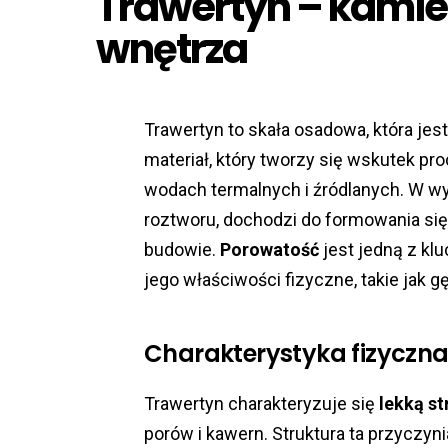
Trawertyn – kamie
wnętrza
Trawertyn to skała osadowa, która jes
materiał, który tworzy się wskutek 
wodach termalnych i źródlanych. W wy
roztworu, dochodzi do formowania się
budowie.
Porowatość
jest jedną z kl
jego właściwości fizyczne, takie jak g
Charakterystyka fizyczn
Trawertyn charakteryzuje się
lekką st
porów i kawern. Struktura ta przyczyn