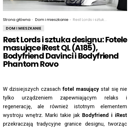
You are here:
Strona główna
Dom i mieszkanie
Rest Lords i sztuka designu: Fotele masujące iRest QL (A185), Bodyfriend Davinci i Bodyfriend Phantom Rovo
DOM I MIESZKANIE
Rest Lords i sztuka designu: Fotele
masujące iRest QL (A185),
Bodyfriend Davinci i Bodyfriend
Phantom Rovo
W dzisiejszych czasach
fotel masujący
stał się nie
tylko urządzeniem zapewniającym relaks i
regenerację, ale również istotnym elementem
wystroju wnętrz. Marki takie jak
Bodyfriend i iRest
przekraczają tradycyjne granice designu, tworząc