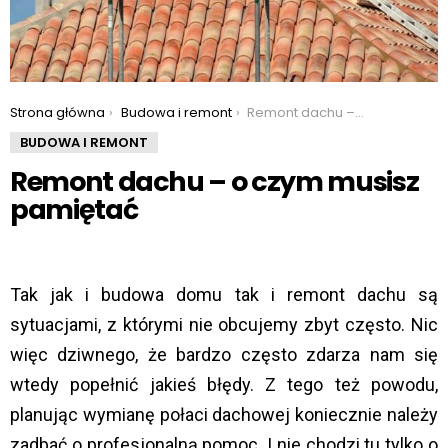
You are here:
Strona główna
Budowa i remont
Remont dachu – o czym musisz pamiętać
BUDOWA I REMONT
Remont dachu – o czym musisz
pamiętać
Tak jak i budowa domu tak i remont dachu są
sytuacjami, z którymi nie obcujemy zbyt często. Nic
więc dziwnego, że bardzo często zdarza nam się
wtedy popełnić jakieś błędy. Z tego też powodu,
planując wymianę połaci dachowej koniecznie należy
zadbać o profesjonalną pomoc. I nie chodzi tu tylko o