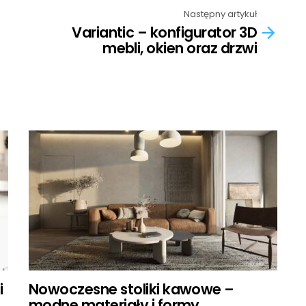
Następny artykuł
Variantic – konfigurator 3D
mebli, okien oraz drzwi
i
Nowoczesne stoliki kawowe –
modne materiały i formy