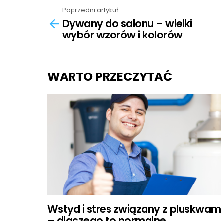
Poprzedni artykuł
See
Dywany do salonu – wielki
more
wybór wzorów i kolorów
WARTO PRZECZYTAĆ
Wstyd i stres związany z pluskwam
– dlaczego to normalne