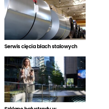
Serwis cięcia blach stalowych
Szklane balustrady w