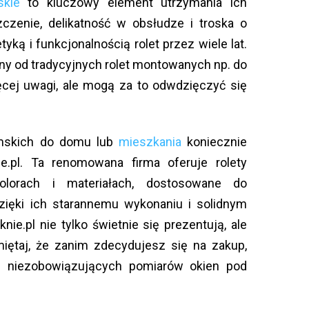
skie
to kluczowy element utrzymania ich
czenie, delikatność w obsłudze i troska o
ką i funkcjonalnością rolet przez wiele lat.
ny od tradycyjnych rolet montowanych np. do
ęcej uwagi, ale mogą za to odwdzięczyć się
zymskich do domu lub
mieszkania
koniecznie
e.pl. Ta renomowana firma oferuje rolety
lorach i materiałach, dostosowane do
 Dzięki ich starannemu wykonaniu i solidnym
ie.pl nie tylko świetnie się prezentują, ale
iętaj, że zanim zdecydujesz się na zakup,
i niezobowiązujących pomiarów okien pod