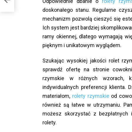
Odpowiednie dbanie o
rolety rzym
doskonałego stanu. Regularne czysz
mechanizm pozwolą cieszyć się estety
Ich system jest bardziej skomplikowa
ramy okiennej, dlatego wymagają wi
pięknym i unikatowym wyglądem.
Szukając wysokiej jakości rolet r
sprawdź ofertę na stronie cowokni
rzymskie w różnych wzorach, ko
indywidualnych preferencji klienta.
materiałom,
rolety rzymskie
od cowokn
również są łatwe w utrzymaniu. Pam
możesz skorzystać z bezpłatnych 
rolety.