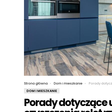
You are here:
Strona główna
Dom i mieszkanie
Porady dotyczące utrzy
DOM I MIESZKANIE
Porady dotyczące 