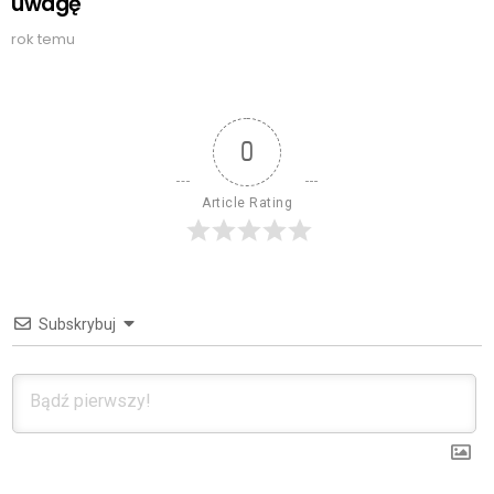
uwagę
rok temu
0
Article Rating
Subskrybuj