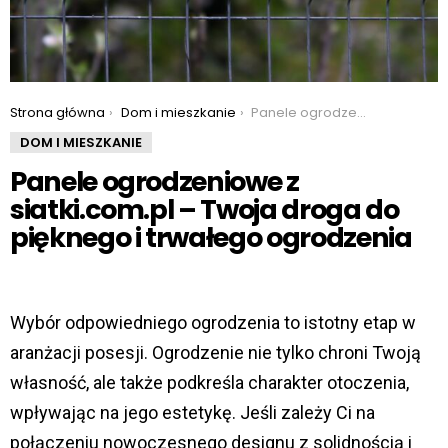
You are here:
Strona główna
Dom i mieszkanie
Panele ogrodzeniowe z siatki.com.pl – Twoja droga do pięknego i trwałego ogrodzenia
DOM I MIESZKANIE
Panele ogrodzeniowe z
siatki.com.pl – Twoja droga do
pięknego i trwałego ogrodzenia
Wybór odpowiedniego ogrodzenia to istotny etap w
aranżacji posesji. Ogrodzenie nie tylko chroni Twoją
własność, ale także podkreśla charakter otoczenia,
wpływając na jego estetykę. Jeśli zależy Ci na
połączeniu nowoczesnego designu z solidnością i