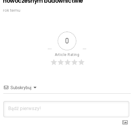
nowoczesnym budownictwie
rok temu
0
Article Rating
Subskrybuj