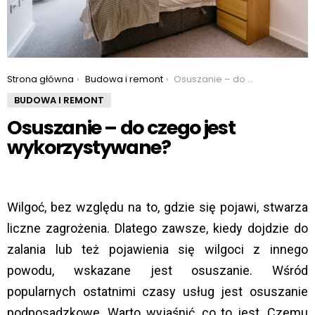
You are here:
Strona główna
Budowa i remont
Osuszanie – do czego jest wykorzystywane?
BUDOWA I REMONT
Osuszanie – do czego jest
wykorzystywane?
Wilgoć, bez względu na to, gdzie się pojawi, stwarza
liczne zagrożenia. Dlatego zawsze, kiedy dojdzie do
zalania lub też pojawienia się wilgoci z innego
powodu, wskazane jest osuszanie. Wśród
popularnych ostatnimi czasy usług jest osuszanie
podposadzkowe. Warto wyjaśnić, co to jest. Czemu