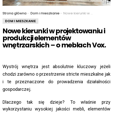
You are here:
Strona główna
Dom i mieszkanie
Nowe kierunki w projektowaniu i produkcji elementów wnętrzarskich – o meblach Vox.
DOM I MIESZKANIE
Nowe kierunki w projektowaniu i
produkcji elementów
wnętrzarskich – o meblach Vox.
Wystrój wnętrza jest absolutnie kluczowy jeżeli
chodzi zarówno o przestrzenie stricte mieszkalne jak
i te przeznaczone do prowadzenia działalności
gospodarczej.
Dlaczego tak się dzieje? To właśnie przy
wykorzystaniu wysokiej jakości mebli, elementów