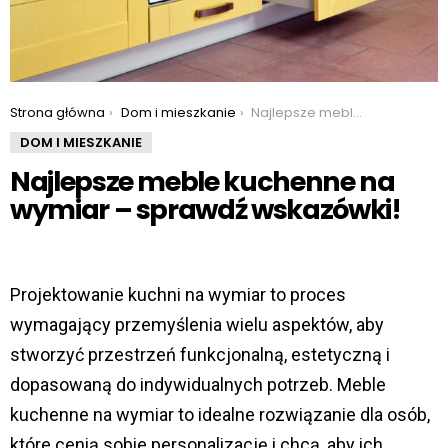
You are here:
Strona główna
Dom i mieszkanie
Najlepsze meble kuchenne na wymiar – sprawdź wskazówki!
DOM I MIESZKANIE
Najlepsze meble kuchenne na
wymiar – sprawdź wskazówki!
Projektowanie kuchni na wymiar to proces
wymagający przemyślenia wielu aspektów, aby
stworzyć przestrzeń funkcjonalną, estetyczną i
dopasowaną do indywidualnych potrzeb. Meble
kuchenne na wymiar to idealne rozwiązanie dla osób,
które cenią sobie personalizację i chcą, aby ich