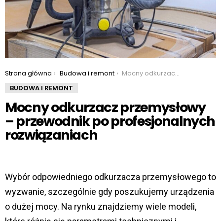
You are here:
Strona główna
Budowa i remont
Mocny odkurzacz przemysłowy – przewodnik po profesjonalnych rozwiązaniach
BUDOWA I REMONT
Mocny odkurzacz przemysłowy
– przewodnik po profesjonalnych
rozwiązaniach
Wybór odpowiedniego odkurzacza przemysłowego to
wyzwanie, szczególnie gdy poszukujemy urządzenia
o dużej mocy. Na rynku znajdziemy wiele modeli,