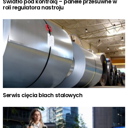
Światło pod kontrolą – panele przesuwne w
roli regulatora nastroju
Serwis cięcia blach stalowych