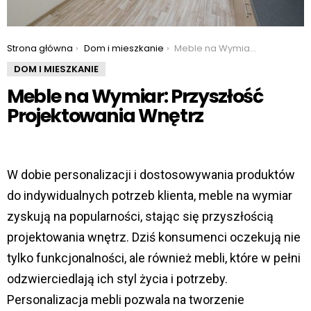
You are here:
Strona główna
Dom i mieszkanie
Meble na Wymiar: Przyszłość Projektowania Wnętrz
DOM I MIESZKANIE
Meble na Wymiar: Przyszłość
Projektowania Wnętrz
W dobie personalizacji i dostosowywania produktów
do indywidualnych potrzeb klienta, meble na wymiar
zyskują na popularności, stając się przyszłością
projektowania wnętrz. Dziś konsumenci oczekują nie
tylko funkcjonalności, ale również mebli, które w pełni
odzwierciedlają ich styl życia i potrzeby.
Personalizacja mebli pozwala na tworzenie