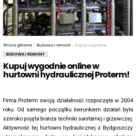
You are here:
Strona główna
Budowa i remont
Kupuj wygodnie online w hurtowni hydraulicznej Proterm!
BUDOWA I REMONT
Kupuj wygodnie online w
hurtowni hydraulicznej Proterm!
Firma Proterm swoją działalność rozpoczęła w 2004
roku. Od samego początku kierunkiem działań była
szeroko pojęta branża techniki sanitarnej i grzewczej.
Aktywność tej hurtowni hydraulicznej z Bydgoszczy