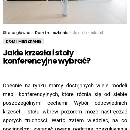
You are here:
Strona główna
Dom i mieszkanie
Jakie krzesła i stoły konferencyjne wybrać?
DOM I MIESZKANIE
Jakie krzesła i stoły
konferencyjne wybrać?
Obecnie na rynku mamy dostępnych wiele modeli
mebli konferencyjnych, które różnią się od siebie
poszczególnymi cechami. Wybór odpowiednich
krzeseł i stołu wbrew pozorom może nastręczać
sporych trudności. Warto zatem wiedzieć, na co
powinniśmy zwracać uwagę podczas poszukiwania