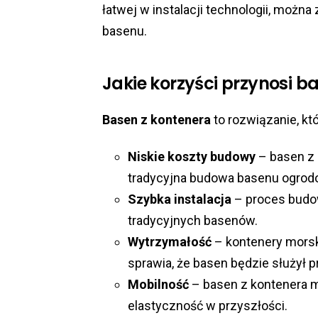
łatwej w instalacji technologii, możn
basenu.
Jakie korzyści przynosi b
Basen z kontenera
to rozwiązanie, kt
Niskie koszty budowy
– basen z 
tradycyjna budowa basenu ogrod
Szybka instalacja
– proces budow
tradycyjnych basenów.
Wytrzymałość
– kontenery morski
sprawia, że basen będzie służył pr
Mobilność
– basen z kontenera m
elastyczność w przyszłości.