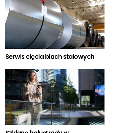
Serwis cięcia blach stalowych
Szklane balustrady w