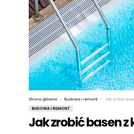
You are here:
Strona główna
Budowa i remont
Jak zrobić bas
BUDOWA I REMONT
Jak zrobić basen z