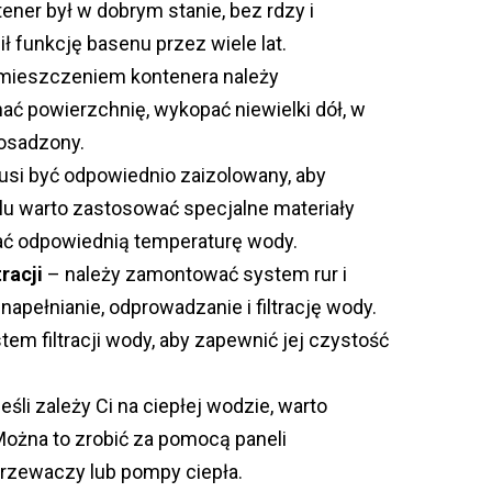
ener był w dobrym stanie, bez rdzy i
ł funkcję basenu przez wiele lat.
mieszczeniem kontenera należy
ć powierzchnię, wykopać niewielki dół, w
 osadzony.
si być odpowiednio zaizolowany, aby
elu warto zastosować specjalne materiały
mać odpowiednią temperaturę wody.
racji
– należy zamontować system rur i
apełnianie, odprowadzanie i filtrację wody.
m filtracji wody, aby zapewnić jej czystość
eśli zależy Ci na ciepłej wodzie, warto
ożna to zrobić za pomocą paneli
rzewaczy lub pompy ciepła.