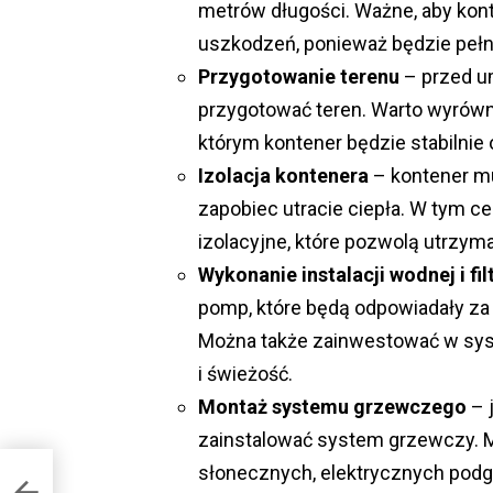
metrów długości. Ważne, aby kont
uszkodzeń, ponieważ będzie pełni
Przygotowanie terenu
– przed u
przygotować teren. Warto wyrówna
którym kontener będzie stabilnie
Izolacja kontenera
– kontener mu
zapobiec utracie ciepła. W tym c
izolacyjne, które pozwolą utrzy
Wykonanie instalacji wodnej i filt
pomp, które będą odpowiadały za n
Można także zainwestować w syste
i świeżość.
Montaż systemu grzewczego
– j
zainstalować system grzewczy. M
słonecznych, elektrycznych podg