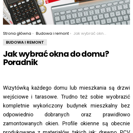
You are here:
Strona główna
Budowa i remont
Jak wybrać okna do domu? Poradnik
BUDOWA I REMONT
Jak wybrać okna do domu?
Poradnik
Wizytówką każdego domu lub mieszkania są drzwi
wejściowe i tarasowe. Trudno też sobie wyobrazić
kompletnie wykończony budynek mieszkalny bez
odpowiednio dobranych oraz prawidłowo
zamontowanych okien. Profile okienne są obecnie
produkowane z materiałów, takich jak: drewno, PCV