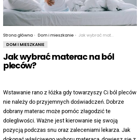
You are here:
Strona główna
Dom i mieszkanie
Jak wybrać materac na ból pleców?
DOM I MIESZKANIE
Jak wybrać materac na ból
pleców?
Wstawanie rano z łóżka gdy towarzyszy Ci ból pleców
nie należy do przyjemnych doświadczeń. Dobrze
dobrany materac może pomóc złagodzić te
dolegliwości. Ważne jest kierowanie się swoją
pozycją podczas snu oraz zaleceniami lekarza. Jak
dokonać właściwego wyboru materaca, dowiesz się z