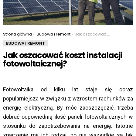
You are here:
Strona główna
Budowa i remont
Jak oszacować koszt instalacji fotowoltaicznej?
BUDOWA I REMONT
Jak oszacować koszt instalacji
fotowoltaicznej?
Fotowoltaika od kilku lat staje się coraz
popularniejsza w związku z wzrostem rachunków za
energię elektryczną. By móc zaoszczędzić, trzeba
dobrać odpowiednią ilość paneli fotowoltaicznych w
stosunku do zapotrzebowania na energię. Istotne
znaczenie ma ich rodzaj, bo nie wszystkie są tak