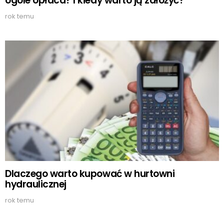
ogóle opłaca? I kiedy warto ją założyć?
rok temu
Dlaczego warto kupować w hurtowni
hydraulicznej
rok temu