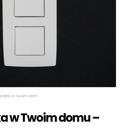
 w Twoim domu – jak wybrać
ka w Twoim domu –