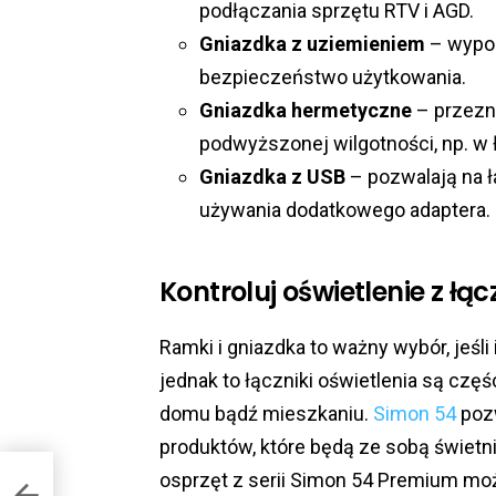
podłączania sprzętu RTV i AGD.
Gniazdka z uziemieniem
– wypos
bezpieczeństwo użytkowania.
Gniazdka hermetyczne
– przezn
podwyższonej wilgotności, np. w 
Gniazdka z USB
– pozwalają na 
używania dodatkowego adaptera.
Kontroluj oświetlenie z ł
Ramki i gniazdka to ważny wybór, jeśli 
jednak to łączniki oświetlenia są cz
domu bądź mieszkaniu.
Simon 54
pozw
produktów, które będą ze sobą świet
osprzęt z serii Simon 54 Premium m