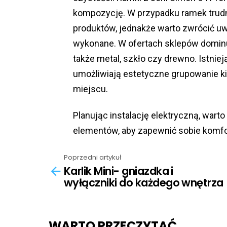
kompozycję. W przypadku ramek trud
produktów, jednakże warto zwrócić uwa
wykonane. W ofertach sklepów domin
także metal, szkło czy drewno. Istniej
umożliwiają estetyczne grupowanie k
miejscu.
Planując instalację elektryczną, warto
elementów, aby zapewnić sobie komfor
Poprzedni artykuł
See
Karlik Mini- gniazdka i
more
wyłączniki do każdego wnętrza
WARTO PRZECZYTAĆ