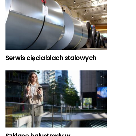
Serwis cięcia blach stalowych
Szklane balustrady w