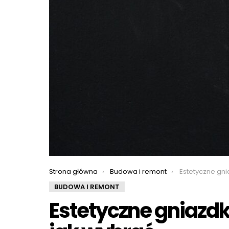
You are here:
Strona główna
Budowa i remont
Estetyczne gniazdka
BUDOWA I REMONT
Estetyczne gniazd