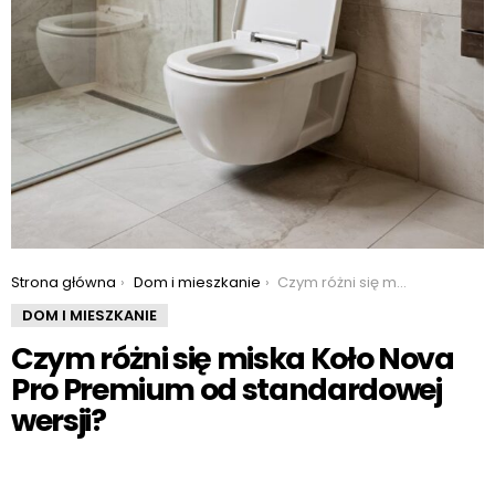
You are here:
Strona główna
Dom i mieszkanie
Czym różni się miska Koło Nova Pro Premium od standardowej wersji?
DOM I MIESZKANIE
Czym różni się miska Koło Nova
Pro Premium od standardowej
wersji?