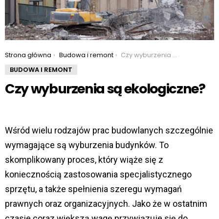
You are here:
Strona główna
Budowa i remont
Czy wyburzenia są ekologiczne?
BUDOWA I REMONT
Czy wyburzenia są ekologiczne?
Wśród wielu rodzajów prac budowlanych szczególnie
wymagające są wyburzenia budynków. To
skomplikowany proces, który wiąże się z
koniecznością zastosowania specjalistycznego
sprzętu, a także spełnienia szeregu wymagań
prawnych oraz organizacyjnych. Jako że w ostatnim
czasie coraz większą wagę przywiązuje się do