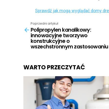
Sprawdź jak mogą wyglądać domy dre
Poprzedni artykuł
See
Polipropylen kanalikowy:
more
innowacyjne tworzywo
konstrukcyjne o
wszechstronnym zastosowaniu
WARTO PRZECZYTAĆ