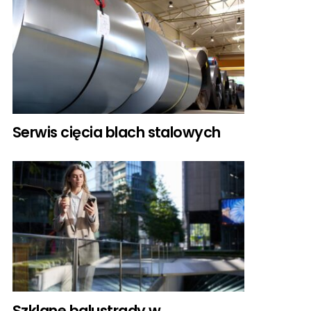
Serwis cięcia blach stalowych
Szklane balustrady w