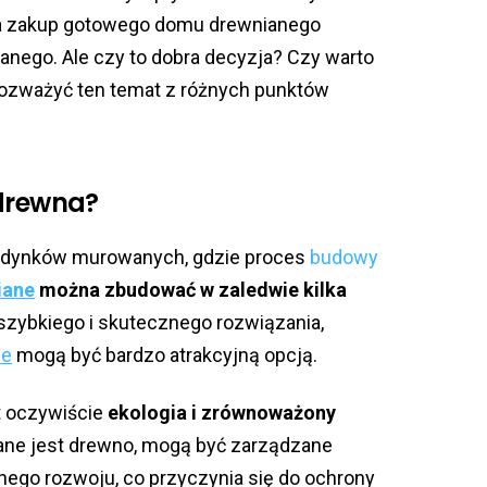
a zakup gotowego domu drewnianego
nego. Ale czy to dobra decyzja? Czy warto
ozważyć ten temat z różnych punktów
 drewna?
udynków murowanych, gdzie proces
budowy
iane
można zbudować w zaledwie kilka
 szybkiego i skutecznego rozwiązania,
we
mogą być bardzo atrakcyjną opcją.
t oczywiście
ekologia i zrównoważony
wane jest drewno, mogą być zarządzane
go rozwoju, co przyczynia się do ochrony