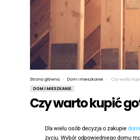
You are here:
Strona główna
Dom i mieszkanie
Czy warto kupi
DOM I MIESZKANIE
Czy warto kupić g
Dla wielu osób decyzja o zakupie
dom
życiu. Wybór odpowiedniego domu moż