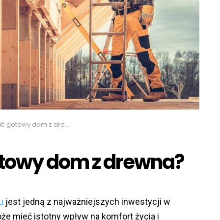
ć gotowy dom z drewna?
otowy dom z drewna?
u
jest jedną z najważniejszych inwestycji w
e mieć istotny wpływ na komfort życia i