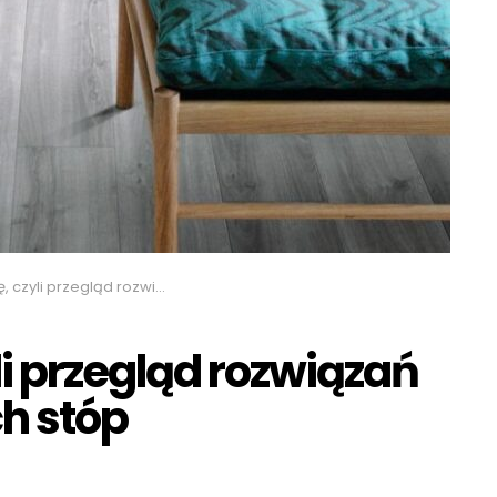
gląd rozwiązań dla komfortu Twoich stóp
li przegląd rozwiązań
h stóp