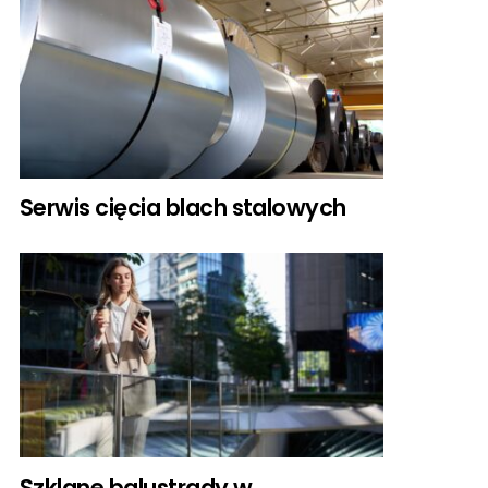
Serwis cięcia blach stalowych
Szklane balustrady w