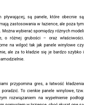
 pływającej, są panele, które obecnie są
 mają zastosowania w łazience, ale poza tym
 Można wybierać spomiędzy różnych modeli
e, o różnej grubości – oraz właściwości.
orne na wilgoć tak jak panele winylowe czy
ie, ale za to kładzie się je bardzo szybko i
samodzielnie.
iami przypomina gres, a łatwość kładzenia
poradzić. To cienkie panele winylowe, tzw.
zym rozwiązaniem na wypełnienie podłogi
zym pomysłem w łazience, choć akurat one są