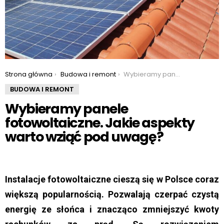
You are here:
Strona główna
Budowa i remont
Wybieramy panele fotowoltaiczne. Jakie aspekty warto wziąć pod uwagę?
BUDOWA I REMONT
Wybieramy panele
fotowoltaiczne. Jakie aspekty
warto wziąć pod uwagę?
Instalacje fotowoltaiczne cieszą się w Polsce coraz
większą popularnością. Pozwalają czerpać czystą
energię ze słońca i znacząco zmniejszyć kwoty