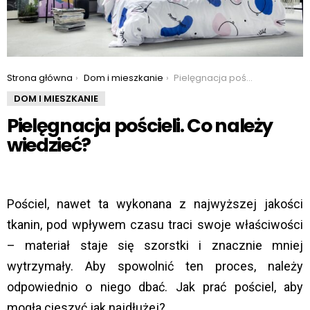
You are here:
Strona główna
Dom i mieszkanie
Pielęgnacja pościeli. Co należy wiedzieć?
DOM I MIESZKANIE
Pielęgnacja pościeli. Co należy
wiedzieć?
Pościel, nawet ta wykonana z najwyższej jakości
tkanin, pod wpływem czasu traci swoje właściwości
– materiał staje się szorstki i znacznie mniej
wytrzymały. Aby spowolnić ten proces, należy
odpowiednio o niego dbać. Jak prać pościel, aby
mogła cieszyć jak najdłużej?