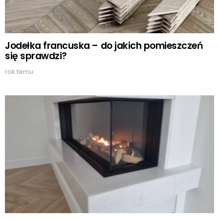
Jodełka francuska – do jakich pomieszczeń
się sprawdzi?
rok temu